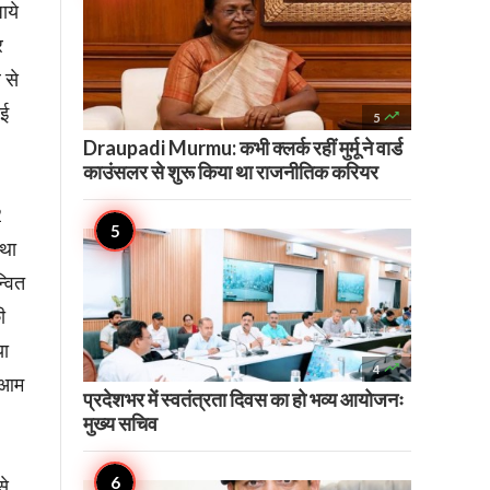
ाये
र
 से
ुई

5
Draupadi Murmu: कभी क्लर्क रहीं मुर्मू ने वार्ड
काउंसलर से शुरू किया था राजनीतिक करियर
2
तथा
्वित
ी
या

4
न आम
प्रदेशभर में स्वतंत्रता दिवस का हो भव्य आयोजनः
मुख्य सचिव
से