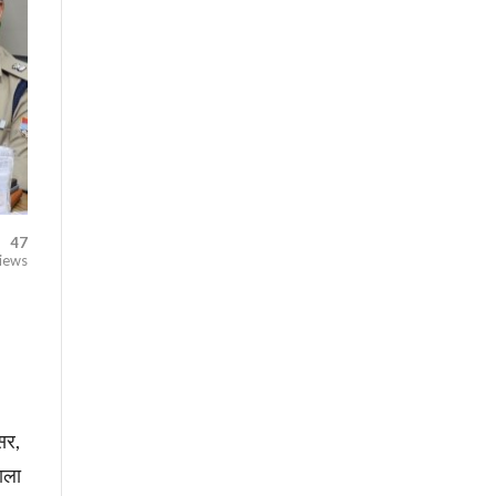
47
iews
सर,
ाला